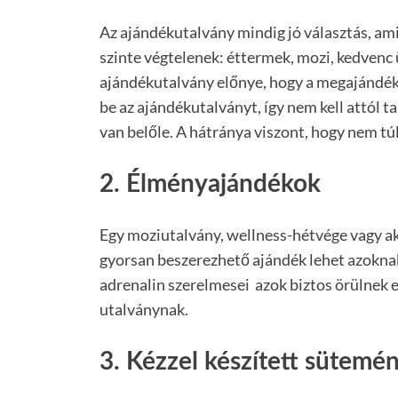
Az ajándékutalvány mindig jó választás, ami
szinte végtelenek: éttermek, mozi, kedvenc 
ajándékutalvány előnye, hogy a megajándéko
be az ajándékutalványt, így nem kell attól t
van belőle. A hátránya viszont, hogy nem tú
2. Élményajándékok
Egy moziutalvány, wellness-hétvége vagy ak
gyorsan beszerezhető ajándék lehet azoknak
adrenalin szerelmesei azok biztos örülnek
utalványnak.
3. Kézzel készített sütemé