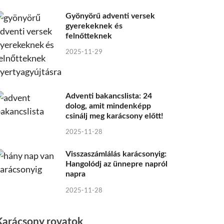
Gyönyörű adventi versek
gyerekeknek és
felnőtteknek
2025-11-29
Adventi bakancslista: 24
dolog, amit mindenképp
csinálj meg karácsony előtt!
2025-11-28
Visszaszámlálás karácsonyig:
Hangolódj az ünnepre napról
napra
2025-11-28
Karácsony rovatok