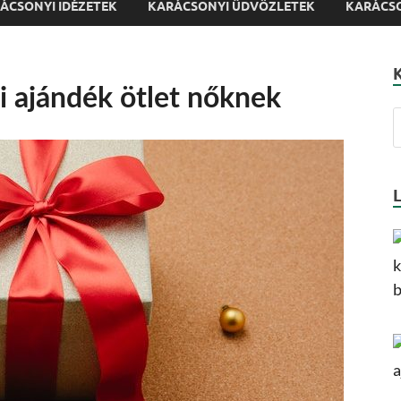
ÁCSONYI IDÉZETEK
KARÁCSONYI ÜDVÖZLETEK
KARÁCSO
i ajándék ötlet nőknek