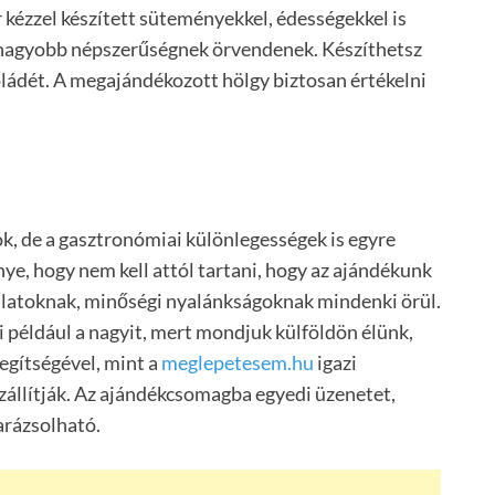
ézzel készített süteményekkel, édességekkel is
 nagyobb népszerűségnek örvendenek. Készíthetsz
ládét. A megajándékozott hölgy biztosan értékelni
k, de a gasztronómiai különlegességek is egyre
ye, hogy nem kell attól tartani, hogy az ajándékunk
alatoknak, minőségi nyalánkságoknak mindenki örül.
például a nagyit, mert mondjuk külföldön élünk,
egítségével, mint a
meglepetesem.hu
igazi
zállítják. Az ajándékcsomagba egyedi üzenetet,
arázsolható.