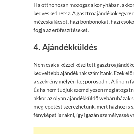
Ha otthonosan mozogsz a konyhában, akkor k
kedveskedhetsz. A gasztroajándékok egyre
mézeskalácsot, házi bonbonokat, házi csoko
fogja az erőfeszítéseket.
4. Ajándékküldés
Nem csak a kézzel készített gasztroajándéko
kedveltebb ajándéknak számítank. Ezek előn
a szekrény mélyén fog porosodni. A finom f
És ha nem tudjuk személyesen meglátogatni 
akkor az olyan ajándékküldő webáruházak s
meglepetést szerezhetünk, mert házhoz is s
fényképet is rakni, így igazán személyessé v