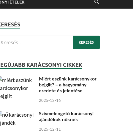
NYI ÉTELEK
KERESÉS
LEGÚJABB KARÁCSONYI CIKKEK
Miért eszünk karácsonykor
bejglit? – a hagyomány
eredete és jelentése
2025-12-16
Szívmelengető karácsonyi
ajándékok nőknek
2025-12-11