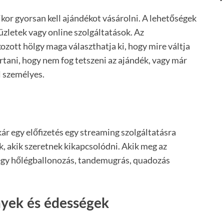
kor gyorsan kell ajándékot vásárolni. A lehetőségek
üzletek vagy online szolgáltatások. Az
zott hölgy maga választhatja ki, hogy mire váltja
artani, hogy nem fog tetszeni az ajándék, vagy már
l személyes.
ár egy előfizetés egy streaming szolgáltatásra
, akik szeretnek kikapcsolódni. Akik meg az
 egy hőlégballonozás, tandemugrás, quadozás
nyek és édességek