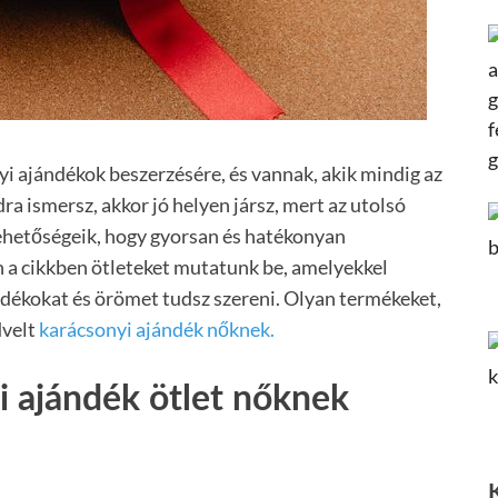
i ajándékok beszerzésére, és vannak, akik mindig az
a ismersz, akkor jó helyen jársz, mert az utolsó
lehetőségeik, hogy gyorsan és hatékonyan
n a cikkben ötleteket mutatunk be, amelyekkel
ndékokat és örömet tudsz szereni. Olyan termékeket,
dvelt
karácsonyi ajándék nőknek.
i ajándék ötlet nőknek