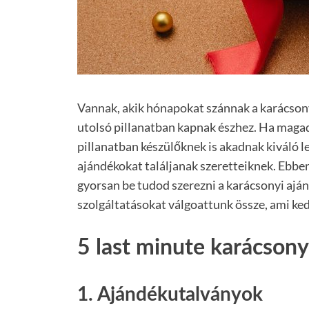
Vannak, akik hónapokat szánnak a karácsony
utolsó pillanatban kapnak észhez. Ha magadr
pillanatban készülőknek is akadnak kiváló 
ajándékokat találjanak szeretteiknek. Ebbe
gyorsan be tudod szerezni a karácsonyi ajá
szolgáltatásokat válgoattunk össze, ami ke
5 last minute karácsony
1. Ajándékutalványok