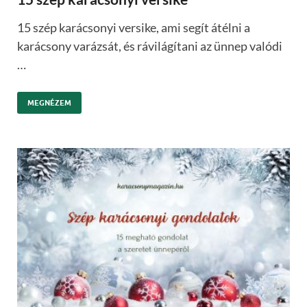
15 szép karácsonyi versike, ami segít átélni a
karácsony varázsát, és rávilágítani az ünnep valódi
…
MEGNÉZEM