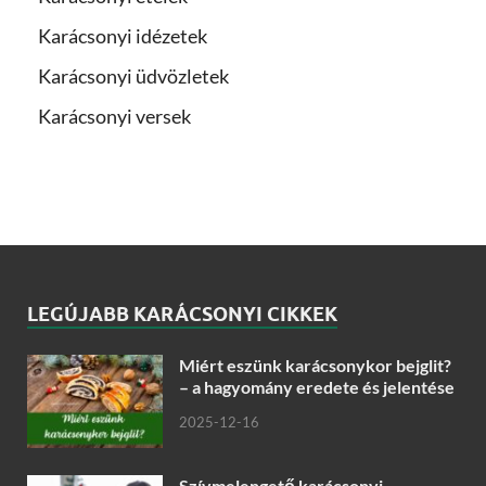
Karácsonyi idézetek
Karácsonyi üdvözletek
Karácsonyi versek
LEGÚJABB KARÁCSONYI CIKKEK
Miért eszünk karácsonykor bejglit?
– a hagyomány eredete és jelentése
2025-12-16
Szívmelengető karácsonyi