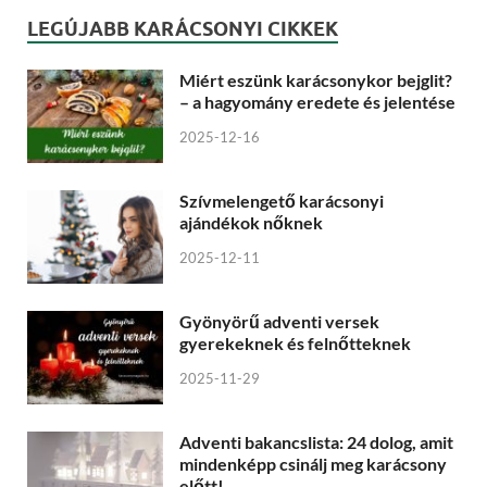
LEGÚJABB KARÁCSONYI CIKKEK
Miért eszünk karácsonykor bejglit?
– a hagyomány eredete és jelentése
2025-12-16
Szívmelengető karácsonyi
ajándékok nőknek
2025-12-11
Gyönyörű adventi versek
gyerekeknek és felnőtteknek
2025-11-29
Adventi bakancslista: 24 dolog, amit
mindenképp csinálj meg karácsony
előtt!