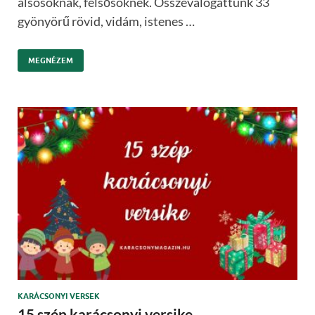
alsósoknak, felsősöknek. Összeválogattunk 33
gyönyörű rövid, vidám, istenes …
MEGNÉZEM
KARÁCSONYI VERSEK
15 szép karácsonyi versike