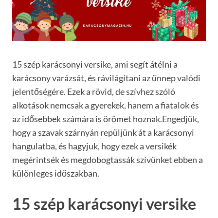
15 szép karácsonyi versike, ami segít átélni a
karácsony varázsát, és rávilágítani az ünnep valódi
jelentőségére. Ezek a rövid, de szívhez szóló
alkotások nemcsak a gyerekek, hanem a fiatalok és
az idősebbek számára is örömet hoznak.Engedjük,
hogy a szavak szárnyán repüljünk át a karácsonyi
hangulatba, és hagyjuk, hogy ezek a versikék
megérintsék és megdobogtassák szívünket ebben a
különleges időszakban.
15 szép karácsonyi versike