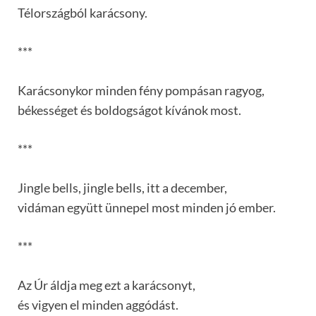
Télországból karácsony.
***
Karácsonykor minden fény pompásan ragyog,
békességet és boldogságot kívánok most.
***
Jingle bells, jingle bells, itt a december,
vidáman együtt ünnepel most minden jó ember.
***
Az Úr áldja meg ezt a karácsonyt,
és vigyen el minden aggódást.