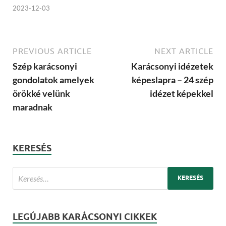
2023-12-03
PREVIOUS ARTICLE
NEXT ARTICLE
Szép karácsonyi
Karácsonyi idézetek
gondolatok amelyek
képeslapra – 24 szép
örökké velünk
idézet képekkel
maradnak
KERESÉS
LEGÚJABB KARÁCSONYI CIKKEK