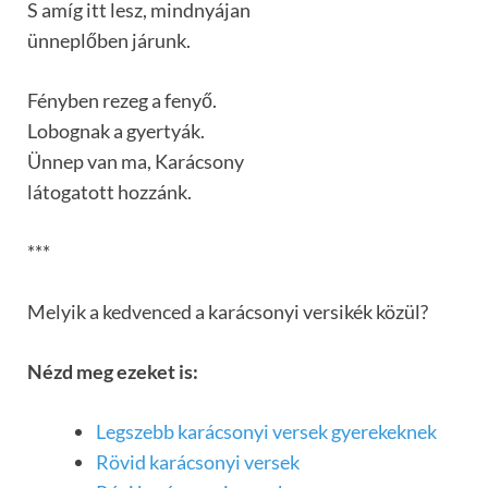
S amíg itt lesz, mindnyájan
ünneplőben járunk.
Fényben rezeg a fenyő.
Lobognak a gyertyák.
Ünnep van ma, Karácsony
látogatott hozzánk.
***
Melyik a kedvenced a karácsonyi versikék közül?
Nézd meg ezeket is:
Legszebb karácsonyi versek gyerekeknek
Rövid karácsonyi versek