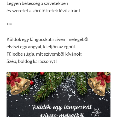
Legyen békesség a szívetekben
és szeretet a körülöttetek lévők iránt.
***
Küldök egy lángocskát szívem melegéből,
elviszi egy angyal, ki eljön az égből.
Füledbe súgja, mit szívemből kívánok:
Szép, boldog karácsonyt!