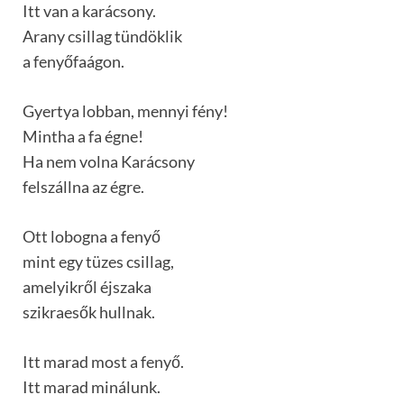
Itt van a karácsony.
Arany csillag tündöklik
a fenyőfaágon.
Gyertya lobban, mennyi fény!
Mintha a fa égne!
Ha nem volna Karácsony
felszállna az égre.
Ott lobogna a fenyő
mint egy tüzes csillag,
amelyikről éjszaka
szikraesők hullnak.
Itt marad most a fenyő.
Itt marad minálunk.