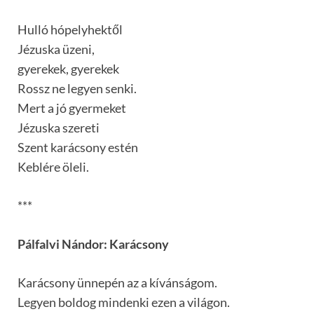
Hulló hópelyhektől
Jézuska üzeni,
gyerekek, gyerekek
Rossz ne legyen senki.
Mert a jó gyermeket
Jézuska szereti
Szent karácsony estén
Keblére öleli.
***
Pálfalvi Nándor: Karácsony
Karácsony ünnepén az a kívánságom.
Legyen boldog mindenki ezen a világon.