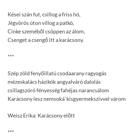
Kései szán fut, csillog a friss hó,
Jégvörös úton villog a patkó,
Cinke szeméből csöppen az álom,
Csenget a csengő itt a karácsony.
***
Szép zöld fenyőillatú csodaarany ragyogás
mézeskalács házikók angyalváró dalolás
csillagszóró fényesség fahéjas narancsálom
Karácsony lesz nemsoká`kisgyermekszívvel várom
Weisz Erika: Karácsony előtt
***