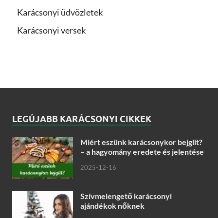
Karácsonyi üdvözletek
Karácsonyi versek
LEGÚJABB KARÁCSONYI CIKKEK
Miért eszünk karácsonykor bejglit?
– a hagyomány eredete és jelentése
2025-12-16
Szívmelengető karácsonyi
ajándékok nőknek