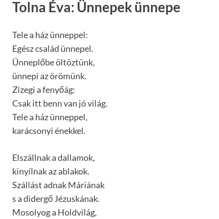
Tolna Éva: Ünnepek ünnepe
Tele a ház ünneppel:
Egész család ünnepel.
Ünneplőbe öltöztünk,
ünnepi az örömünk.
Zizegi a fenyőág:
Csak itt benn van jó világ.
Tele a ház ünneppel,
karácsonyi énekkel.
Elszállnak a dallamok,
kinyílnak az ablakok.
Szállást adnak Máriának
s a didergő Jézuskának.
Mosolyog a Holdvilág,