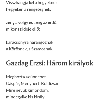
Visszhangja kél a hegyeknek,
hegyeken a rengetegnek,
zeng a völgy és zeng az erdő,
mikor az ideje eljő:
karácsonyra harangoznak
a Körösnek, a Szamosnak.
Gazdag Erzsi: Három királyok
Meghozta az ünnepet
Gáspár, Menyhért, Boldizsár
Mire nevük kimondom,
mindegyike kis király