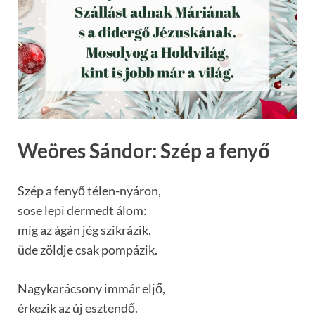
Weöres Sándor: Szép a fenyő
Szép a fenyő télen-nyáron,
sose lepi dermedt álom:
míg az ágán jég szikrázik,
üde zöldje csak pompázik.
Nagykarácsony immár eljő,
érkezik az új esztendő.