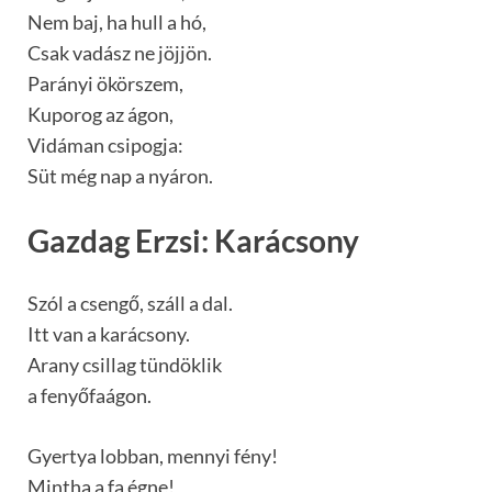
Nem baj, ha hull a hó,
Csak vadász ne jöjjön.
Parányi ökörszem,
Kuporog az ágon,
Vidáman csipogja:
Süt még nap a nyáron.
Gazdag Erzsi: Karácsony
Szól a csengő, száll a dal.
Itt van a karácsony.
Arany csillag tündöklik
a fenyőfaágon.
Gyertya lobban, mennyi fény!
Mintha a fa égne!