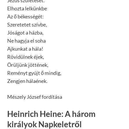
Jézus születését.
Elhozta lelkünkbe
Az ő békességét:
Szeretetet szívbe,
Jóságot a házba,
Ne hagyja el soha
Ajkunkat a hála!
Rövidülnek éjek,
Örüljünk jöttének,
Reményt gyújt ő mindig,
Zengjen hálaének.
Mészely József fordítása
Heinrich Heine: A három
királyok Napkeletről