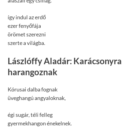
alászáll egy csillag.
így indul az erdő
ezer fenyőfája
örömet szerezni
szerte a világba.
Lászlóffy Aladár: Karácsonyra
harangoznak
Kórusai dalba fognak
üveghangú angyaloknak,
égi sugár, téli felleg
gyermekhangon énekelnek.