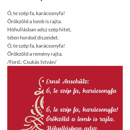
Ó, te szép fa, karácsonyfa!
Örökzöld a lomb is rajta.
Hóhullásban adsz szép hitet,
télen hordod díszeidet.
Ó, te szép fa, karácsonyfa!
Örökzöld a remény rajta.
/Ford.: Csukás István/