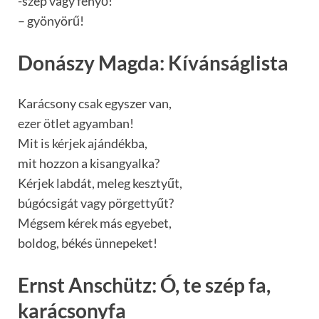
-szép vagy fenyő!
– gyönyörű!
Donászy Magda: Kívánságlista
Karácsony csak egyszer van,
ezer ötlet agyamban!
Mit is kérjek ajándékba,
mit hozzon a kisangyalka?
Kérjek labdát, meleg kesztyűt,
búgócsigát vagy pörgettyűt?
Mégsem kérek más egyebet,
boldog, békés ünnepeket!
Ernst Anschütz: Ó, te szép fa,
karácsonyfa