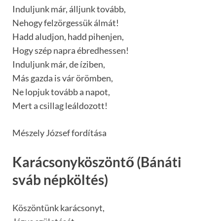
Induljunk már, álljunk tovább,
Nehogy felzörgessük álmát!
Hadd aludjon, hadd pihenjen,
Hogy szép napra ébredhessen!
Induljunk már, de íziben,
Más gazda is vár örömben,
Ne lopjuk tovább a napot,
Mert a csillag leáldozott!
Mészely József fordítása
Karácsonyköszöntő (Bánáti
sváb népköltés)
Köszöntünk karácsonyt,