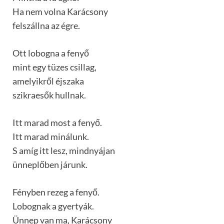
Ha nem volna Karácsony
felszállna az égre.
Ott lobogna a fenyő
mint egy tüzes csillag,
amelyikről éjszaka
szikraesők hullnak.
Itt marad most a fenyő.
Itt marad minálunk.
S amíg itt lesz, mindnyájan
ünneplőben járunk.
Fényben rezeg a fenyő.
Lobognak a gyertyák.
Ünnep van ma, Karácsony