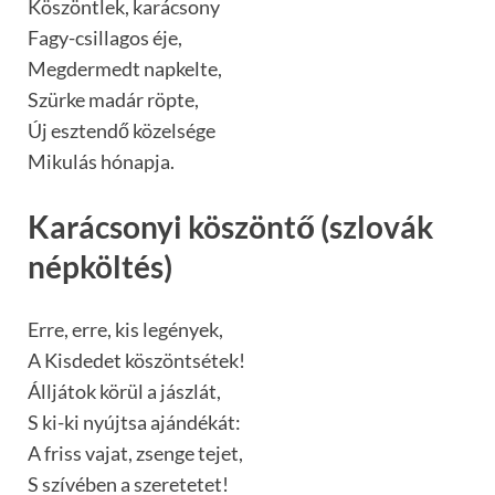
Köszöntlek, karácsony
Fagy-csillagos éje,
Megdermedt napkelte,
Szürke madár röpte,
Új esztendő közelsége
Mikulás hónapja.
Karácsonyi köszöntő (szlovák
népköltés)
Erre, erre, kis legények,
A Kisdedet köszöntsétek!
Álljátok körül a jászlát,
S ki-ki nyújtsa ajándékát:
A friss vajat, zsenge tejet,
S szívében a szeretetet!