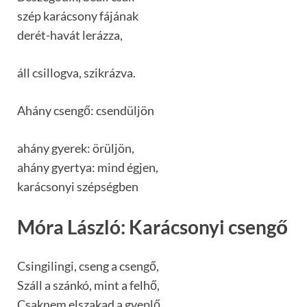
szép karácsony fájának
derét-havát lerázza,
áll csillogva, szikrázva.
Ahány csengő: csendüljön
ahány gyerek: örüljön,
ahány gyertya: mind égjen,
karácsonyi szépségben
Móra László: Karácsonyi csengő
Csingilingi, cseng a csengő,
Száll a szánkó, mint a felhő,
Csaknem elszakad a gyeplő,