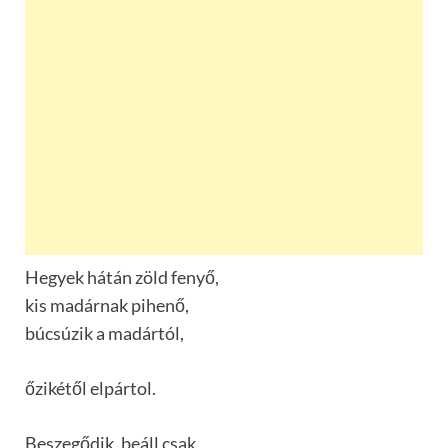
Hegyek hátán zöld fenyő,
kis madárnak pihenő,
búcsúzik a madártól,
őzikétől elpártol.
Beszegődik, beáll csak