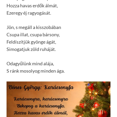
Hozza havas erdők álmát,
Ezeregy éj ragyogását.
Jön, s megáll a kisszobában
Csupa illat, csupa bársony,
Feldíszítjük gyönge ágát,
Simogatjuk zöld ruháját.
Odagyűlünk mind alája,
S ránk mosolyog minden ága.