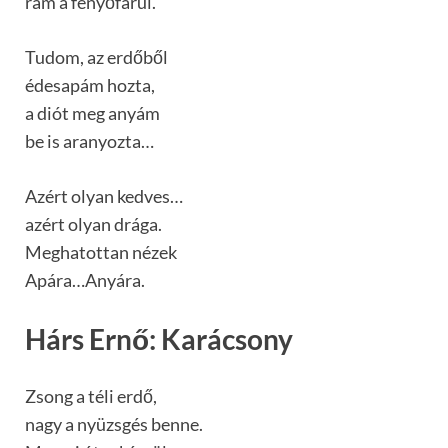
rám a fenyőfárul.
Tudom, az erdőből
édesapám hozta,
a diót meg anyám
be is aranyozta…
Azért olyan kedves…
azért olyan drága.
Meghatottan nézek
Apára…Anyára.
Hárs Ernő: Karácsony
Zsong a téli erdő,
nagy a nyüzsgés benne.