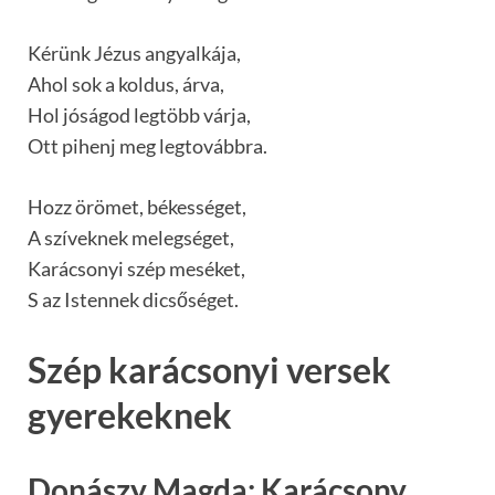
Kérünk Jézus angyalkája,
Ahol sok a koldus, árva,
Hol jóságod legtöbb várja,
Ott pihenj meg legtovábbra.
Hozz örömet, békességet,
A szíveknek melegséget,
Karácsonyi szép meséket,
S az Istennek dicsőséget.
Szép karácsonyi versek
gyerekeknek
Donászy Magda: Karácsony