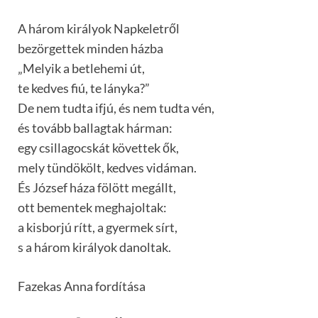
A három királyok Napkeletről
bezörgettek minden házba
„Melyik a betlehemi út,
te kedves fiú, te lányka?”
De nem tudta ifjú, és nem tudta vén,
és tovább ballagtak hárman:
egy csillagocskát követtek ők,
mely tündökölt, kedves vidáman.
És József háza fölött megállt,
ott bementek meghajoltak:
a kisborjú rítt, a gyermek sírt,
s a három királyok danoltak.
Fazekas Anna fordítása