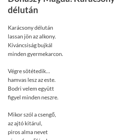
délután
Karácsony délután
lassan jön az alkony.
Kíváncsiság bujkál
minden gyermekarcon.
Végre sötétedik…
hamvas lesz az este.
Bodri velem együtt
figyel minden neszre.
Mikor szól a csengő,
az ajtó kitárul,
piros alma nevet