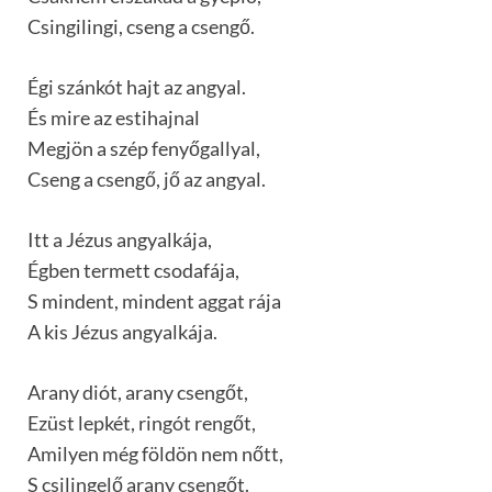
Csingilingi, cseng a csengő.
Égi szánkót hajt az angyal.
És mire az estihajnal
Megjön a szép fenyőgallyal,
Cseng a csengő, jő az angyal.
Itt a Jézus angyalkája,
Égben termett csodafája,
S mindent, mindent aggat rája
A kis Jézus angyalkája.
Arany diót, arany csengőt,
Ezüst lepkét, ringót rengőt,
Amilyen még földön nem nőtt,
S csilingelő arany csengőt.