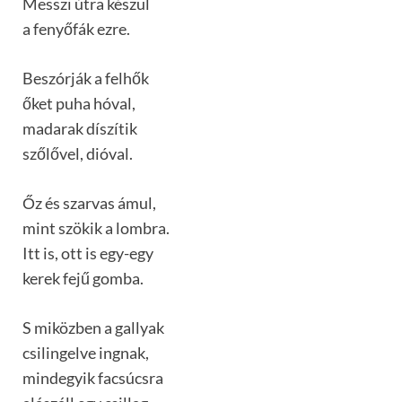
Messzi útra készül
a fenyőfák ezre.
Beszórják a felhők
őket puha hóval,
madarak díszítik
szőlővel, dióval.
Őz és szarvas ámul,
mint szökik a lombra.
Itt is, ott is egy-egy
kerek fejű gomba.
S miközben a gallyak
csilingelve ingnak,
mindegyik facsúcsra