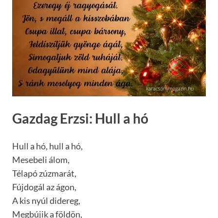
Gazdag Erzsi: Hull a hó
Hull a hó, hull a hó,
Mesebeli álom,
Télapó zúzmarát,
Fújdogál az ágon,
A kis nyúl didereg,
Megbújik a földön,