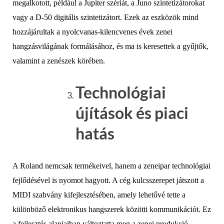
megalkotott, például a Jupiter szériát, a Juno szintetizátorokat
vagy a D-50 digitális szintetizátort. Ezek az eszközök mind
hozzájárultak a nyolcvanas-kilencvenes évek zenei
hangzásvilágának formálásához, és ma is keresettek a gyűjtők,
valamint a zenészek körében.
Technológiai
újítások és piaci
hatás
A Roland nemcsak termékeivel, hanem a zeneipar technológiai
fejlődésével is nyomot hagyott. A cég kulcsszerepet játszott a
MIDI szabvány kifejlesztésében, amely lehetővé tette a
különböző elektronikus hangszerek közötti kommunikációt. Ez
a fejlesztés alapjaiban változtatta meg a zenei produkció