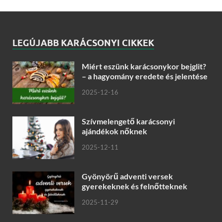
LEGÚJABB KARÁCSONYI CIKKEK
Miért eszünk karácsonykor bejglit?
– a hagyomány eredete és jelentése
2025-12-16
Szívmelengető karácsonyi
ajándékok nőknek
2025-12-11
Gyönyörű adventi versek
gyerekeknek és felnőtteknek
2025-11-29