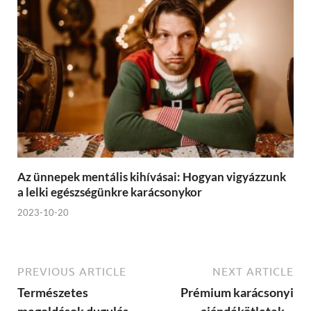
Az ünnepek mentális kihívásai: Hogyan vigyázzunk
a lelki egészségünkre karácsonykor
2023-10-20
PREVIOUS ARTICLE
NEXT ARTICLE
Természetes
Prémium karácsonyi
megoldások dugulás
ajándékötletek –