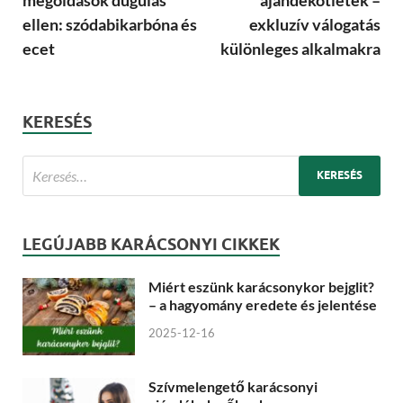
ellen: szódabikarbóna és
exkluzív válogatás
ecet
különleges alkalmakra
KERESÉS
LEGÚJABB KARÁCSONYI CIKKEK
Miért eszünk karácsonykor bejglit?
– a hagyomány eredete és jelentése
2025-12-16
Szívmelengető karácsonyi