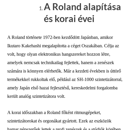
A Roland alapítása
és korai évei
A Roland története 1972-ben kezdődött Japánban, amikor
Ikutaro Kakehashi megalapította a céget Oszakában. Célja az
volt, hogy olyan elektronikus hangszereket hozzon létre,
amelyek nemcsak technikailag fejlettek, hanem a zenészek
számára is könnyen elérhetők. Már a kezdeti években is úttörő
termékekkel rukkoltak elő, például az SH-1000 szintetizátorral,
amely Japán első hazai fejlesztésű, kereskedelmi forgalomba
került analóg szintetizátora volt.
A korai időszakban a Roland főként ritmusgépeket,
szintetizátorokat és orgonákat gyártott. Ezek az eszközök
hamar népszerűek lettek a profi zenészek és a stúdiók körében.