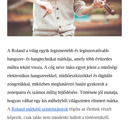
A Roland a világ egyik legismertebb és leginnovatívabb
hangszer- és hangtechnikai márkája, amely több évtizedes
múltra tekint vissza. A cég neve mára egyet jelent a minőségi
elektronikus hangszerekkel, stúdióeszközökkel és digitális
zongorákkal, miközben meghatározó hatást gyakorolt a
zeneiparra és számos műfaj fejlődésére. Története jól mutatja,
hogyan válhat egy kis műhelyből világszinten elismert márka.
A
Roland márkájú szintetizátorok
régóta az életünk részét
képezik, csak talán nem mindenki hallott a történetükről.