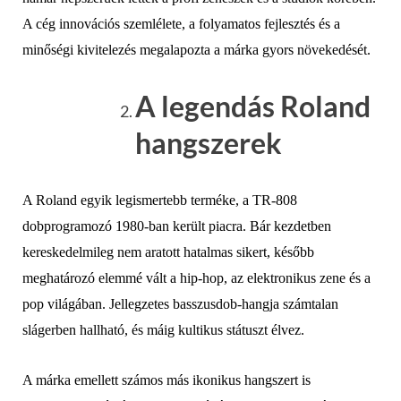
A cég innovációs szemlélete, a folyamatos fejlesztés és a
minőségi kivitelezés megalapozta a márka gyors növekedését.
A legendás Roland
hangszerek
A Roland egyik legismertebb terméke, a TR-808
dobprogramozó 1980-ban került piacra. Bár kezdetben
kereskedelmileg nem aratott hatalmas sikert, később
meghatározó elemmé vált a hip-hop, az elektronikus zene és a
pop világában. Jellegzetes basszusdob-hangja számtalan
slágerben hallható, és máig kultikus státuszt élvez.
A márka emellett számos más ikonikus hangszert is